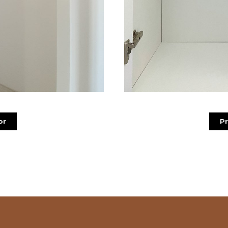
or
Pr