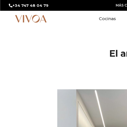
+34 747 48 04 79
MÁS 
Cocinas
El 