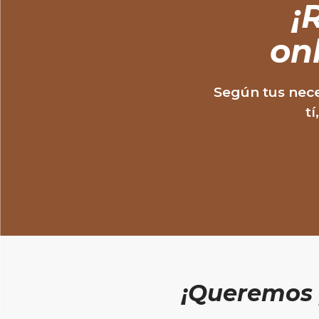
¡
R
on
Según tus nece
tí
¡Queremos 