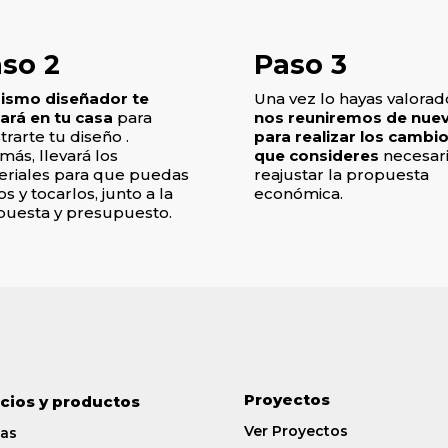
so 2
Paso 3
mismo diseñador te
Una vez lo hayas valorad
tará en tu casa
para
nos reuniremos de nue
rarte tu diseño .
para realizar los cambi
ás, llevará los
que consideres
necesari
eriales para que puedas
reajustar la propuesta
os y tocarlos, junto a la
económica.
puesta y presupuesto.
Proyectos
icios y productos
Ver Proyectos
as