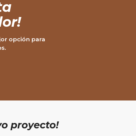
ta
or!
jor opción para
os.
o proyecto!