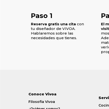
Paso 1​
Pa
Reserva gratis una cita
con
El 
tu diseñador de VIVOA.
visi
Hablaremos sobre las
most
necesidades que tienes.
Adem
mat
verl
pro
Conoce Vivoa
Serv
Filosofía Vivoa
Cocin
¿Quiénes somos?