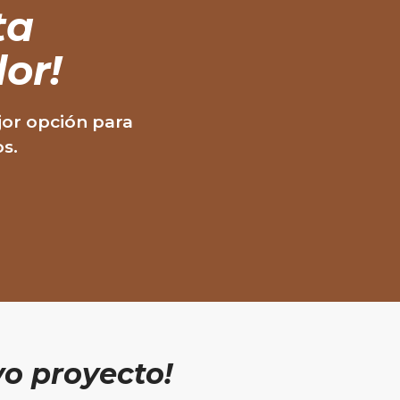
ta
or!
jor opción para
os.
o proyecto!