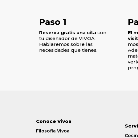
Paso 1​
Pa
Reserva gratis una cita
con
El 
tu diseñador de VIVOA.
visi
Hablaremos sobre las
most
necesidades que tienes.
Adem
mat
verl
pro
Conoce Vivoa
Serv
Filosofía Vivoa
Cocin