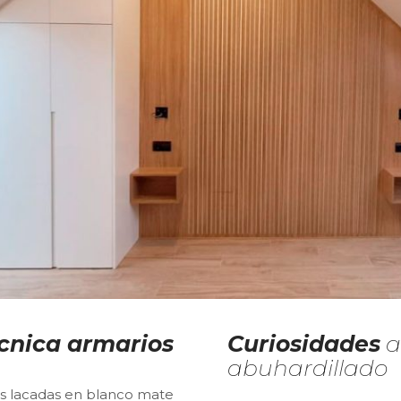
cnica armarios
Curiosidades
a
abuhardillado
es lacadas en blanco mate