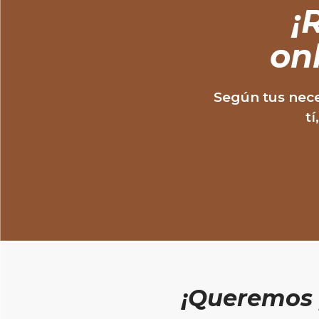
¡
R
on
Según tus nece
tí
¡Queremos 