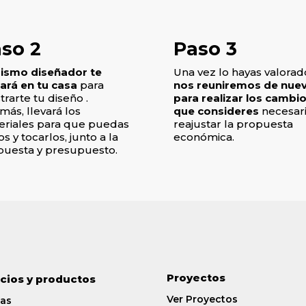
so 2
Paso 3
mismo diseñador te
Una vez lo hayas valorad
tará en tu casa
para
nos reuniremos de nue
rarte tu diseño .
para realizar los cambi
ás, llevará los
que consideres
necesari
eriales para que puedas
reajustar la propuesta
os y tocarlos, junto a la
económica.
puesta y presupuesto.
Proyectos
icios y productos
Ver Proyectos
as