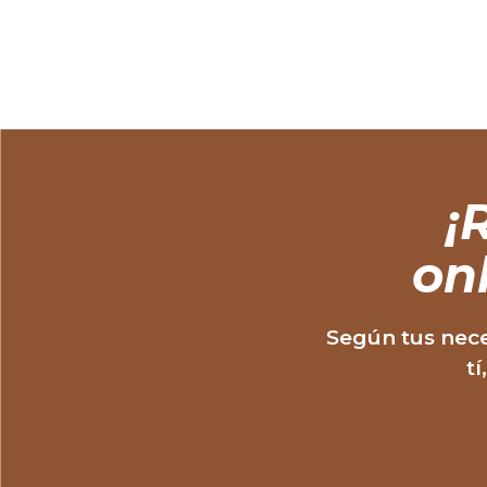
¡
R
on
Según tus nece
tí