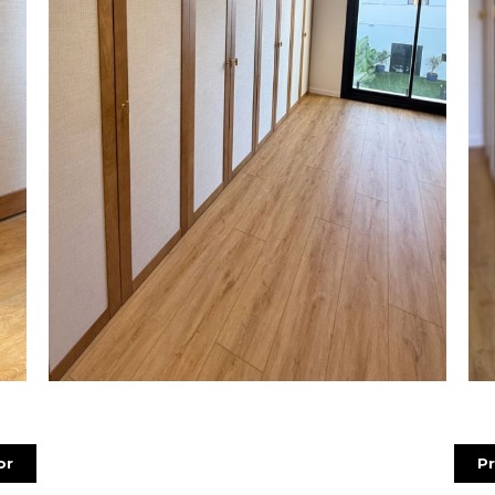
or
Pr