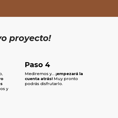
o proyecto!
Paso 4
o,
Mediremos y…
¡empezará la
vo
cuenta atrás!
Muy pronto
os
podrás disfrutarlo.
os y