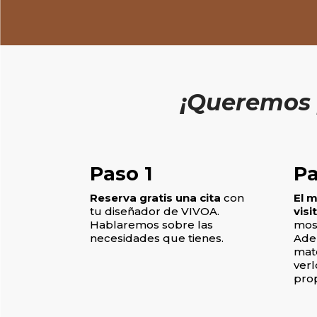
¡Queremos 
Paso 1​
Pa
Reserva gratis una cita
con
El 
tu diseñador de VIVOA.
visi
Hablaremos sobre las
most
necesidades que tienes.
Adem
mat
verl
pro