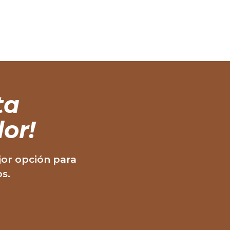
ta
or!
jor opción para
os.