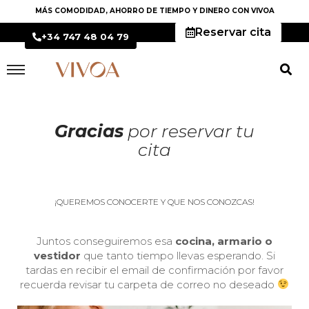
MÁS COMODIDAD, AHORRO DE TIEMPO Y DINERO CON VIVOA
Reservar cita
+34 747 48 04 79
Gracias
por reservar tu
cita
¡QUEREMOS CONOCERTE Y QUE NOS CONOZCAS!
Juntos conseguiremos esa
cocina, armario o
vestidor
que tanto tiempo llevas esperando. Si
tardas en recibir el email de confirmación por favor
recuerda revisar tu carpeta de correo no deseado