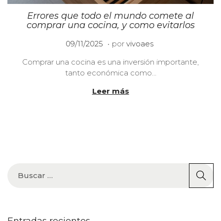
Errores que todo el mundo comete al
comprar una cocina, y como evitarlos
.
P
0
09/11/2025
por
vivoaes
u
9
Comprar una cocina es una inversión importante,
b
/
tanto económica como…
l
1
i
2
Leer más
c
/
a
2
d
0
o
2
e
5
l
Entradas recientes