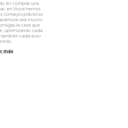
ndo en comprar una
/
mar, en Vivoa hemos
0
s consejos prácticos
5
 aventura sea mucho
/
onsigas la casa que
2
e, optimizando cada
0
 también cada euro
2
ertido.
4
r más