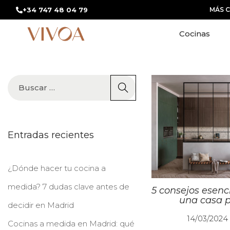
+34 747 48 04 79
MÁS 
Cocinas
Entradas recientes
¿Dónde hacer tu cocina a
medida? 7 dudas clave antes de
5 consejos esenc
una casa p
decidir en Madrid
P
14/03/2024
Cocinas a medida en Madrid: qué
u