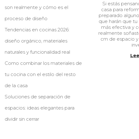
Si estás pensa
b
son realmente y cómo es el
casa para refor
l
preparado alguno
i
proceso de diseño
que harán que tu
c
más efectiva y c
a
Tendencias en cocinas 2026:
realmente soñast
d
cm de espacio y
o
diseño orgánico, materiales
inv
e
l
naturales y funcionalidad real
Lee
Como combinar los materiales de
tu cocina con el estilo del resto
de la casa
Soluciones de separación de
espacios: ideas elegantes para
dividir sin cerrar