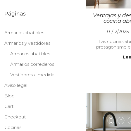
Páginas
Ventajas y de
cocina abi
P
01/12/2025
Armarios abatibles
u
Las cocinas ab
b
Armarios y vestidores
protagonismo en
l
i
Armarios abatibles
Lee
c
Armarios correderos
a
d
Vestidores a medida
o
e
Aviso legal
l
Blog
Cart
Checkout
Cocinas