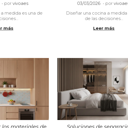
.
.
P
2
2
por
vivoaes
03/03/2026
por
vivoae
u
0
4
 a medida es una de
Diseñar una cocina a medida
b
/
/
cisiones…
de las decisiones…
l
0
0
i
5
3
r más
Leer más
c
/
/
a
2
2
d
0
0
o
2
2
e
6
6
l
los materiales de
Soluciones de separaci