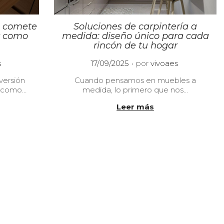
o comete
Soluciones de carpintería a
y como
medida: diseño único para cada
rincón de tu hogar
.
P
s
17/09/2025
por
vivoaes
u
versión
Cuando pensamos en muebles a
b
a como…
medida, lo primero que nos…
l
i
Leer más
c
a
d
o
e
l