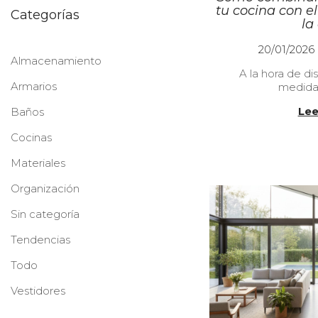
tu cocina con el
Categorías
la
P
20/01/2026
Almacenamiento
u
A la hora de di
b
Armarios
medida
l
i
Lee
Baños
c
a
Cocinas
d
o
Materiales
e
l
Organización
Sin categoría
Tendencias
Todo
Vestidores