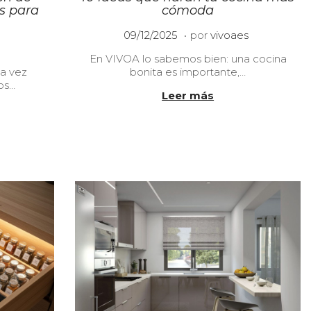
s para
cómoda
.
P
0
09/12/2025
por
vivoaes
u
9
En VIVOA lo sabemos bien: una cocina
b
/
da vez
bonita es importante,…
l
1
os…
i
2
Leer más
c
/
a
2
d
0
o
2
e
5
l