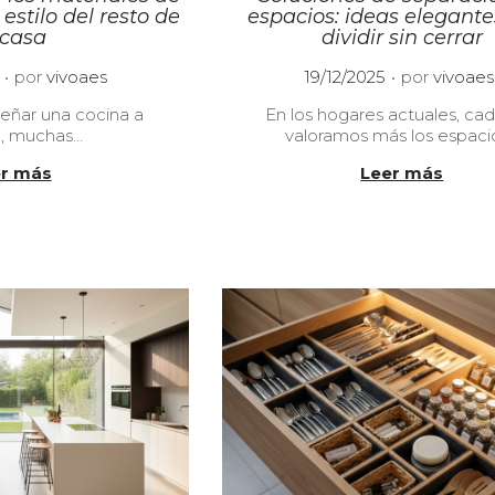
 estilo del resto de
espacios: ideas elegante
 casa
dividir sin cerrar
.
.
P
2
por
vivoaes
19/12/2025
por
vivoaes
u
0
señar una cocina a
En los hogares actuales, ca
b
/
, muchas…
valoramos más los espaci
l
0
i
1
r más
Leer más
c
/
a
2
d
0
o
2
e
6
l