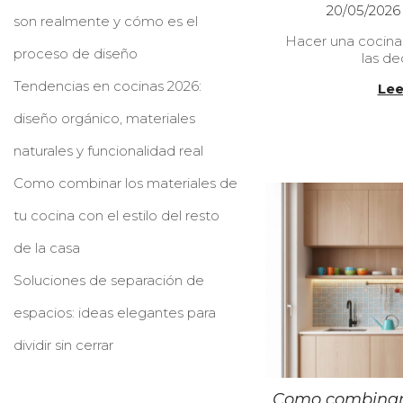
P
20/05/2026
son realmente y cómo es el
u
Hacer una cocina
b
proceso de diseño
las de
l
i
Tendencias en cocinas 2026:
Lee
c
a
diseño orgánico, materiales
d
o
naturales y funcionalidad real
e
l
Como combinar los materiales de
tu cocina con el estilo del resto
de la casa
Soluciones de separación de
espacios: ideas elegantes para
dividir sin cerrar
Como combinar 