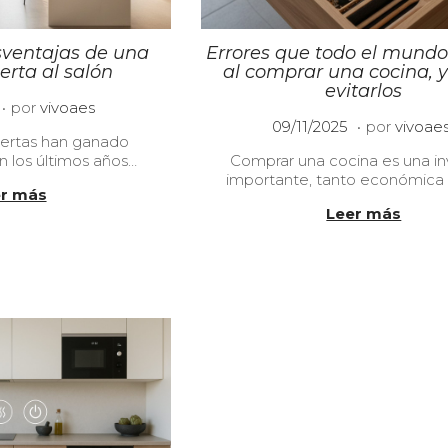
sventajas de una
Errores que todo el mund
erta al salón
al comprar una cocina, 
evitarlos
.
1
por
vivoaes
.
P
9
0
09/11/2025
por
vivoae
iertas han ganado
u
/
9
 los últimos años…
Comprar una cocina es una in
b
1
/
importante, tanto económic
l
2
1
r más
i
/
2
Leer más
c
2
/
a
0
2
d
2
0
o
5
2
e
5
l