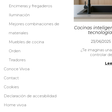
Encimeras y fregaderos
Iluminación
Mejores combinaciones de
Cocinas intelige
tecnología
materiales
P
23/06/2025
Muebles de cocina
u
¿Te imaginas un
b
Orden
controlar d
l
Tiradores
i
Lee
c
Conoce Vivoa
a
d
Contact
o
e
Cookies
l
Declaración de accesibilidad
Home vivoa