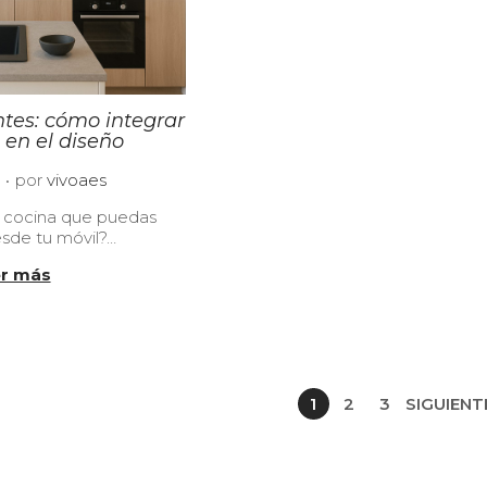
ntes: cómo integrar
 en el diseño
.
2
por
vivoaes
3
a cocina que puedas
/
esde tu móvil?…
0
6
r más
/
2
0
2
5
1
2
3
SIGUIENT