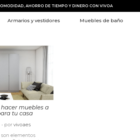
COMODIDAD, AHORRO DE TIEMPO Y DINERO CON VIVOA
Armarios y vestidores
Muebles de baño
e hacer muebles a
ara tu casa
.
1
por
vivoaes
0
 son elementos
/