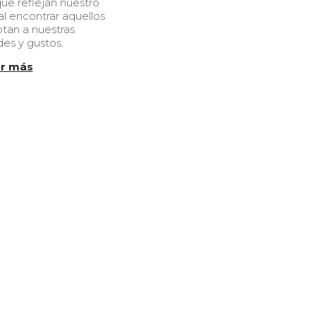
ue reflejan nuestro
0
ial encontrar aquellos
1
tan a nuestras
/
es y gustos.
2
0
r más
2
4