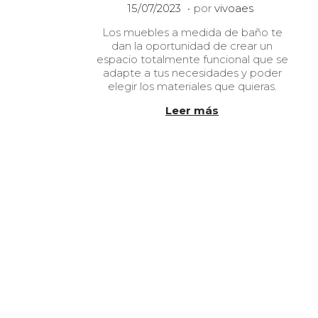
.
P
1
15/07/2023
por
vivoaes
u
0
Los muebles a medida de baño te
b
/
dan la oportunidad de crear un
l
0
espacio totalmente funcional que se
i
1
adapte a tus necesidades y poder
c
/
elegir los materiales que quieras.
a
2
d
0
Leer más
o
2
e
4
l