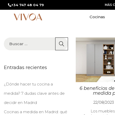
+34 747 48 04 79
MÁS 
Cocinas
Entradas recientes
¿Dónde hacer tu cocina a
6 beneficios d
medida p
medida? 7 dudas clave antes de
P
22/08/2023
decidir en Madrid
u
Los muebles
b
Cocinas a medida en Madrid: qué