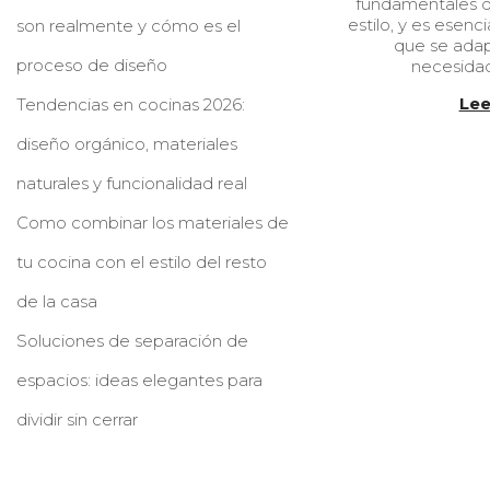
fundamentales q
l
estilo, y es esenc
son realmente y cómo es el
i
que se adap
c
proceso de diseño
necesidad
a
d
Lee
Tendencias en cocinas 2026:
o
e
diseño orgánico, materiales
l
naturales y funcionalidad real
Como combinar los materiales de
tu cocina con el estilo del resto
de la casa
Soluciones de separación de
espacios: ideas elegantes para
dividir sin cerrar