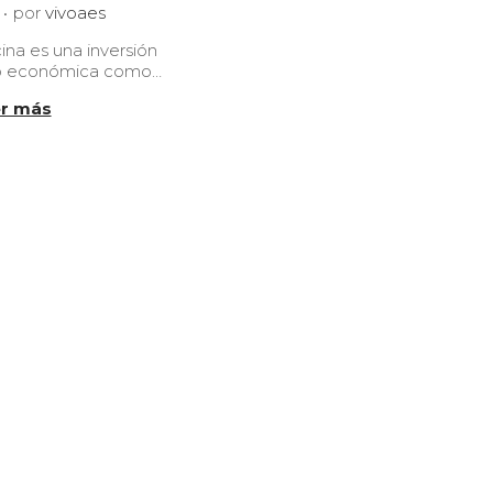
.
0
por
vivoaes
9
na es una inversión
/
to económica como…
1
2
r más
/
2
0
2
5