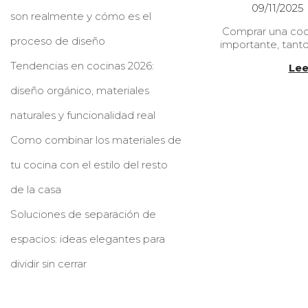
P
09/11/2025
son realmente y cómo es el
u
Comprar una coci
b
proceso de diseño
importante, tan
l
i
Tendencias en cocinas 2026:
Lee
c
a
diseño orgánico, materiales
d
o
naturales y funcionalidad real
e
l
Como combinar los materiales de
tu cocina con el estilo del resto
de la casa
Soluciones de separación de
espacios: ideas elegantes para
dividir sin cerrar