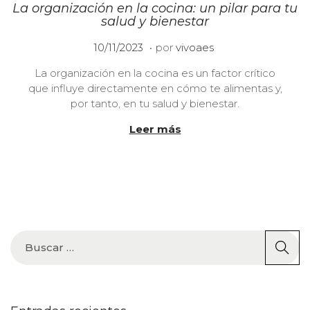
La organización en la cocina: un pilar para tu
salud y bienestar
.
P
0
10/11/2023
por
vivoaes
u
8
La organización en la cocina es un factor crítico
b
/
que influye directamente en cómo te alimentas y,
l
0
por tanto, en tu salud y bienestar.
i
5
c
/
Leer más
a
2
d
0
o
2
e
4
l