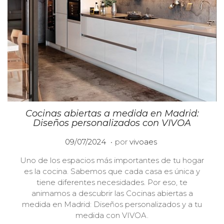
Cocinas abiertas a medida en Madrid:
Diseños personalizados con VIVOA
.
P
2
09/07/2024
por
vivoaes
u
3
Uno de los espacios más importantes de tu hogar
b
/
es la cocina. Sabemos que cada casa es única y
l
1
tiene diferentes necesidades. Por eso, te
i
0
animamos a descubrir las Cocinas abiertas a
c
/
medida en Madrid: Diseños personalizados y a tu
a
2
medida con VIVOA.
d
0