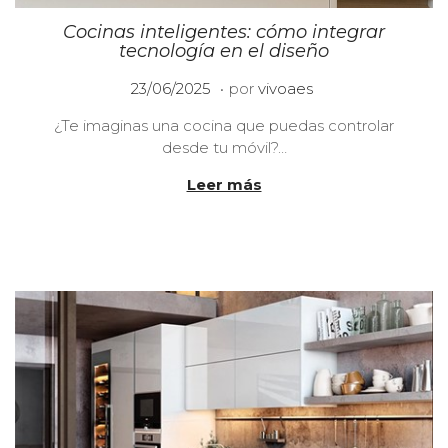
Cocinas inteligentes: cómo integrar
tecnología en el diseño
.
P
2
23/06/2025
por
vivoaes
u
3
¿Te imaginas una cocina que puedas controlar
b
/
desde tu móvil?…
l
0
i
6
Leer más
c
/
a
2
d
0
o
2
e
5
l