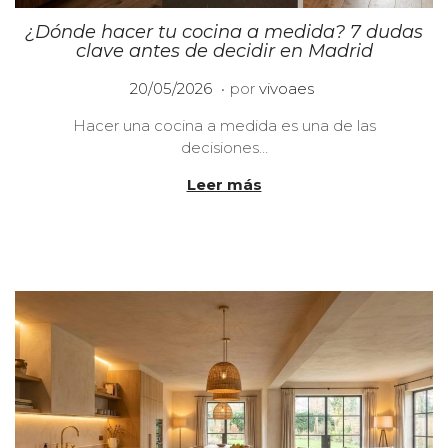
¿Dónde hacer tu cocina a medida? 7 dudas
clave antes de decidir en Madrid
.
P
2
20/05/2026
por
vivoaes
u
0
Hacer una cocina a medida es una de las
b
/
decisiones…
l
0
i
5
Leer más
c
/
a
2
d
0
o
2
e
6
l