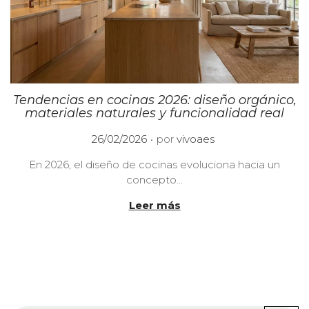
Tendencias en cocinas 2026: diseño orgánico,
materiales naturales y funcionalidad real
.
P
26/02/2026
por
vivoaes
u
En 2026, el diseño de cocinas evoluciona hacia un
b
concepto…
l
i
Leer más
c
a
d
o
e
l