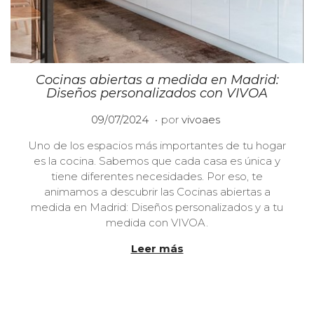
Cocinas abiertas a medida en Madrid:
Diseños personalizados con VIVOA
.
P
2
09/07/2024
por
vivoaes
u
3
Uno de los espacios más importantes de tu hogar
b
/
es la cocina. Sabemos que cada casa es única y
l
1
tiene diferentes necesidades. Por eso, te
i
0
animamos a descubrir las Cocinas abiertas a
c
/
medida en Madrid: Diseños personalizados y a tu
a
2
medida con VIVOA.
d
0
o
2
Leer más
e
4
l