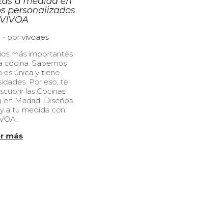
tas a medida en
s personalizados
 VIVOA
.
2
por
vivoaes
3
ios más importantes
/
la cocina. Sabemos
1
 es única y tiene
0
idades. Por eso, te
/
cubrir las Cocinas
2
a en Madrid: Diseños
0
 y a tu medida con
2
IVOA.
4
r más