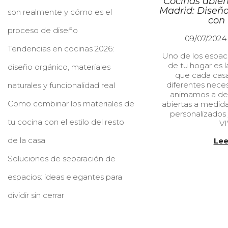
Cocinas abier
Madrid: Diseño
son realmente y cómo es el
con
proceso de diseño
P
09/07/2024
u
Tendencias en cocinas 2026:
Uno de los espac
b
de tu hogar es 
l
diseño orgánico, materiales
que cada casa
i
diferentes neces
naturales y funcionalidad real
c
animamos a des
a
Como combinar los materiales de
abiertas a medid
d
personalizados
o
tu cocina con el estilo del resto
V
e
l
de la casa
Lee
Soluciones de separación de
espacios: ideas elegantes para
dividir sin cerrar