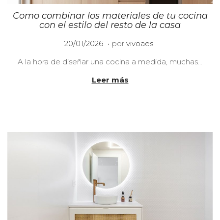
Como combinar los materiales de tu cocina
con el estilo del resto de la casa
.
P
2
20/01/2026
por
vivoaes
u
0
A la hora de diseñar una cocina a medida, muchas…
b
/
l
0
Leer más
i
1
c
/
a
2
d
0
o
2
e
6
l