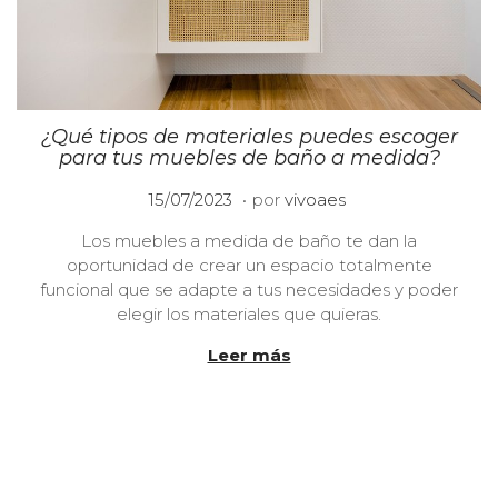
¿Qué tipos de materiales puedes escoger
para tus muebles de baño a medida?
.
P
1
15/07/2023
por
vivoaes
u
0
Los muebles a medida de baño te dan la
b
/
oportunidad de crear un espacio totalmente
l
0
funcional que se adapte a tus necesidades y poder
i
1
elegir los materiales que quieras.
c
/
a
2
Leer más
d
0
o
2
e
4
l