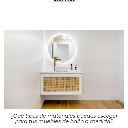
d
0
o
2
e
4
l
¿Qué tipos de materiales puedes escoger
para tus muebles de baño a medida?