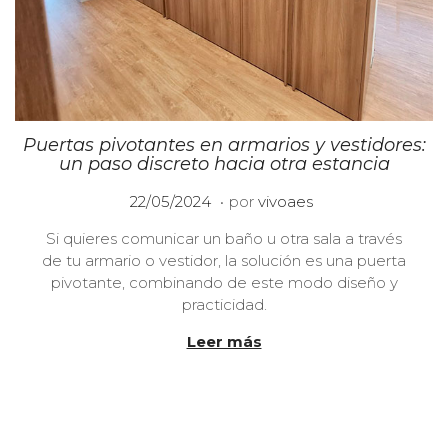
Puertas pivotantes en armarios y vestidores:
un paso discreto hacia otra estancia
.
P
2
22/05/2024
por
vivoaes
u
3
Si quieres comunicar un baño u otra sala a través
b
/
de tu armario o vestidor, la solución es una puerta
l
1
pivotante, combinando de este modo diseño y
i
0
practicidad.
c
/
a
2
Leer más
d
0
o
2
e
4
l