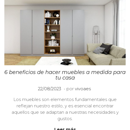
6 beneficios de hacer muebles a medida para
tu casa
.
P
1
22/08/2023
por
vivoaes
u
0
Los muebles son elementos fundamentales que
b
/
reflejan nuestro estilo, y es esencial encontrar
l
0
aquellos que se adaptan a nuestras necesidades y
i
1
gustos.
c
/
a
2
Leer más