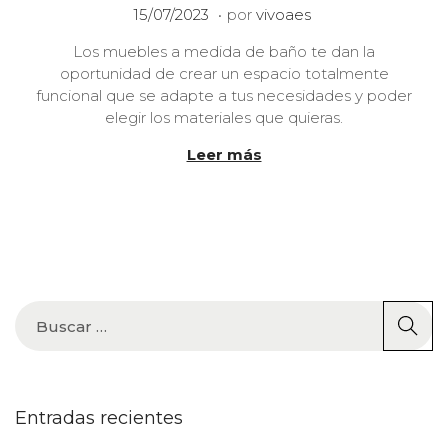
.
P
1
15/07/2023
por
vivoaes
u
0
Los muebles a medida de baño te dan la
b
/
oportunidad de crear un espacio totalmente
l
0
funcional que se adapte a tus necesidades y poder
i
1
elegir los materiales que quieras.
c
/
a
2
Leer más
d
0
o
2
e
4
l
Entradas recientes