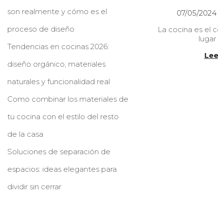
son realmente y cómo es el
P
07/05/2024
u
proceso de diseño
La cocina es el c
b
luga
l
Tendencias en cocinas 2026:
i
Lee
c
diseño orgánico, materiales
a
d
naturales y funcionalidad real
o
e
Como combinar los materiales de
l
tu cocina con el estilo del resto
de la casa
Soluciones de separación de
espacios: ideas elegantes para
dividir sin cerrar