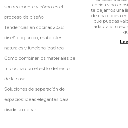
cocina y no consi
l
son realmente y cómo es el
te dejamos una li
i
de una cocina en 
c
proceso de diseño
que puedas valo
a
adapta a tu esp
d
Tendencias en cocinas 2026:
g
o
diseño orgánico, materiales
e
Lee
l
naturales y funcionalidad real
Como combinar los materiales de
tu cocina con el estilo del resto
de la casa
Soluciones de separación de
espacios: ideas elegantes para
dividir sin cerrar