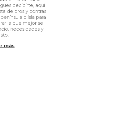
/
gues decidirte, aquí
0
sta de pros y contras
6
península o isla para
/
rar la que mejor se
2
acio, necesidades y
0
usto.
2
3
r más