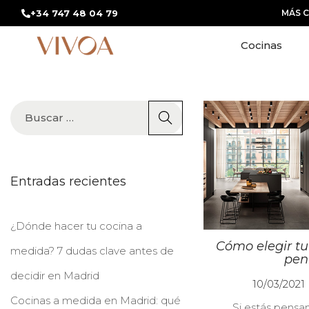
+34 747 48 04 79
MÁS 
Cocinas
Entradas recientes
¿Dónde hacer tu cocina a
Cómo elegir tu
medida? 7 dudas clave antes de
pen
decidir en Madrid
P
10/03/2021
u
Cocinas a medida en Madrid: qué
Si estás pensa
b