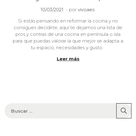
.
P
2
10/03/2021
por
vivoaes
u
1
Si estás pensando en reformar la cocina y no
b
/
consigues decidirte, aquí te dejamos una lista de
l
0
pros y contras de una cocina en península o isla
i
6
para que puedas valorar la que mejor se adapta a
c
/
tu espacio, necesidades y gusto.
a
2
d
0
Leer más
o
2
e
3
l