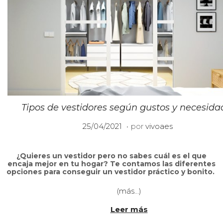
Tipos de vestidores según gustos y necesida
.
P
2
25/04/2021
por
vivoaes
u
1
b
/
¿Quieres un vestidor
pero no sabes cu
á
l es el que
l
0
encaja mejor en tu
hogar
?
Te contamos las diferentes
i
6
opciones para conseguir un vestidor práctico y bonito.
c
/
a
(más…)
2
d
0
Leer más
o
2