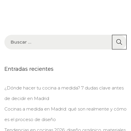
e
3
l
Entradas recientes
¿Dónde hacer tu cocina a medida? 7 dudas clave antes
de decidir en Madrid
Cocinas a medida en Madrid: qué son realmente y cómo
es el proceso de diseño
Tendencias en cocinas 2026: diseño orgánico, materiales