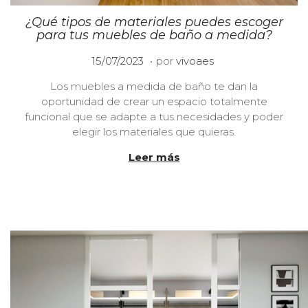
¿Qué tipos de materiales puedes escoger
para tus muebles de baño a medida?
.
P
1
15/07/2023
por
vivoaes
u
0
Los muebles a medida de baño te dan la
b
/
oportunidad de crear un espacio totalmente
l
0
funcional que se adapte a tus necesidades y poder
i
1
elegir los materiales que quieras.
c
/
a
2
Leer más
d
0
o
2
e
4
l