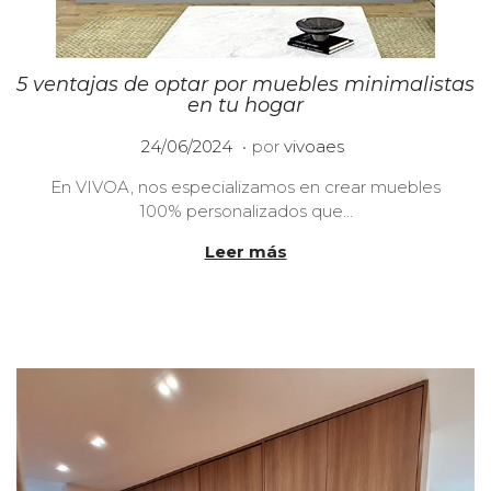
5 ventajas de optar por muebles minimalistas
en tu hogar
.
P
0
24/06/2024
por
vivoaes
u
2
En VIVOA, nos especializamos en crear muebles
b
/
100% personalizados que…
l
0
i
7
Leer más
c
/
a
2
d
0
o
2
e
4
l