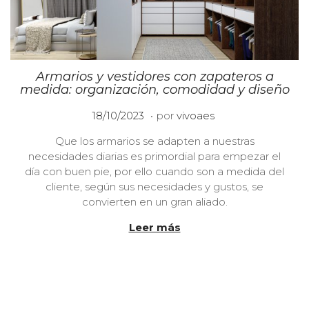
Armarios y vestidores con zapateros a
medida: organización, comodidad y diseño
.
P
1
18/10/2023
por
vivoaes
u
1
Que los armarios se adapten a nuestras
b
/
necesidades diarias es primordial para empezar el
l
0
día con buen pie, por ello cuando son a medida del
i
1
cliente, según sus necesidades y gustos, se
c
/
convierten en un gran aliado.
a
2
d
0
Leer más
o
2
e
4
l