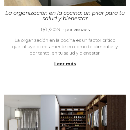
La organización en la cocina: un pilar para tu
salud y bienestar
.
P
0
10/11/2023
por
vivoaes
u
8
La organización en la cocina es un factor crítico
b
/
que influye directamente en cómo te alimentas y,
l
0
por tanto, en tu salud y bienestar.
i
5
c
/
Leer más
a
2
d
0
o
2
e
4
l