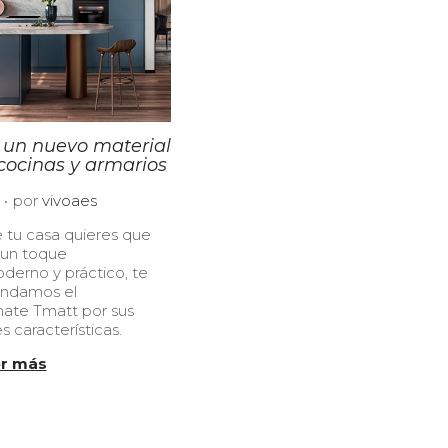
 un nuevo material
cocinas y armarios
.
2
por
vivoaes
1
e tu casa quieres que
/
 un toque
0
derno y práctico, te
6
ndamos el
/
mate Tmatt por sus
2
 características.
0
2
r más
3