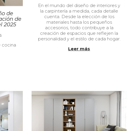
u
2
En el mundo del diseño de interiores y
b
/
la carpintería a medida, cada detalle
l
0
ño de
cuenta. Desde la elección de los
i
7
ación de
materiales hasta los pequeños
c
/
l 2025
accesorios, todo contribuye a la
a
2
creación de espacios que reflejen la
d
0
s
personalidad y el estilo de cada hogar.
o
2
e
 cocina
4
Leer más
l