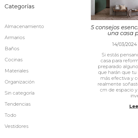
Categorías
Almacenamiento
5 consejos esenc
una casa p
Armarios
P
14/03/2024
Baños
u
Si estás pensa
b
Cocinas
casa para refor
l
preparado alguno
i
Materiales
que harán que tu
c
más efectiva y c
a
Organización
realmente soñast
d
cm de espacio y
o
Sin categoría
inv
e
l
Tendencias
Lee
Todo
Vestidores