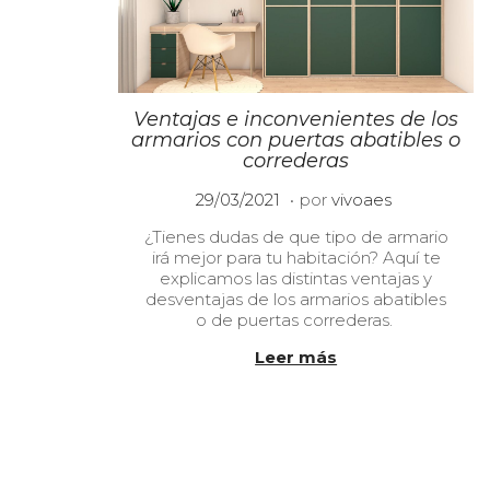
Ventajas e inconvenientes de los
armarios con puertas abatibles o
correderas
.
P
2
29/03/2021
por
vivoaes
u
1
¿Tienes dudas de que tipo de armario
b
/
irá mejor para tu habitación? Aquí te
l
0
explicamos las distintas ventajas y
i
6
desventajas de los armarios abatibles
c
/
o de puertas correderas.
a
2
d
0
Leer más
o
2
e
3
l