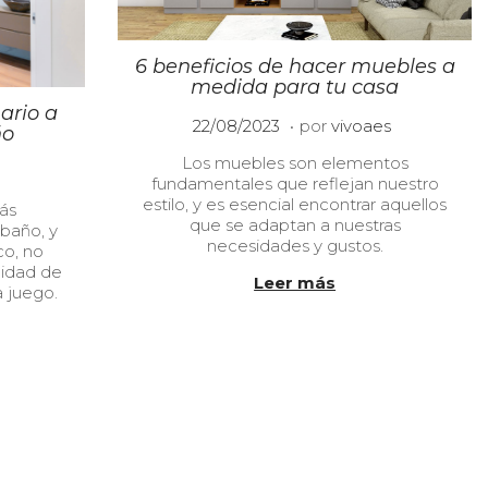
6 beneficios de hacer muebles a
medida para tu casa
ario a
.
P
1
22/08/2023
por
vivoaes
ño
u
0
Los muebles son elementos
b
/
fundamentales que reflejan nuestro
l
0
estilo, y es esencial encontrar aquellos
i
1
ás
que se adaptan a nuestras
c
/
 baño, y
necesidades y gustos.
a
2
co, no
d
0
lidad de
Leer más
o
2
a juego.
e
4
l