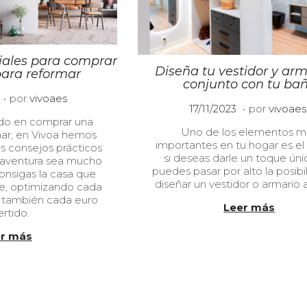
iales para comprar
Diseña tu vestidor y arm
ara reformar
conjunto con tu ba
.
0
por
vivoaes
.
P
1
17/11/2023
por
vivoaes
8
u
1
ndo en comprar una
/
Uno de los elementos m
b
/
mar, en Vivoa hemos
0
importantes en tu hogar es el
l
0
s consejos prácticos
5
si deseas darle un toque úni
i
1
 aventura sea mucho
/
puedes pasar por alto la posibi
c
/
onsigas la casa que
2
diseñar un vestidor o armario 
a
2
e, optimizando cada
0
d
0
 también cada euro
2
Leer más
o
2
ertido.
4
e
4
r más
l