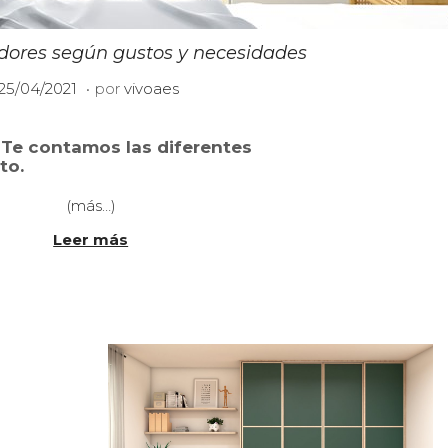
idores según gustos y necesidades
.
P
2
25/04/2021
por
vivoaes
u
1
b
/
0
Te contamos las diferentes
6
to.
c
/
a
2
(más…)
d
0
o
Leer más
2
e
3