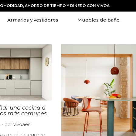
COMODIDAD, AHORRO DE TIEMPO Y DINERO CON VIVOA
Armarios y vestidores
Muebles de baño
eñar una cocina a
 los más comunes
.
2
por
vivoaes
8
na a medida requiere
/