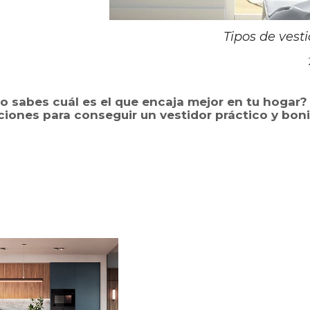
Tipos de vest
l
o sabes cu
á
l es el que encaja mejor en tu
hogar
?
i
iones para conseguir un vestidor práctico y boni
l