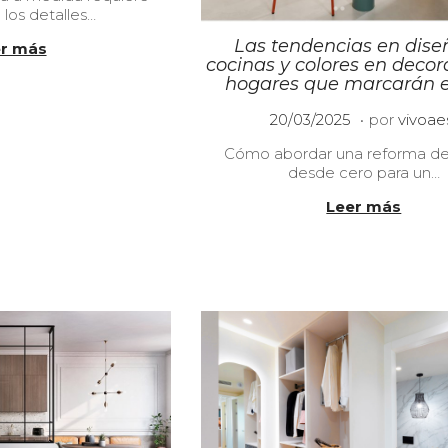
 los detalles…
0
4
Las tendencias en dise
r más
/
cocinas y colores en decor
2
hogares que marcarán e
0
2
.
P
2
20/03/2025
por
vivoae
5
u
2
Cómo abordar una reforma de
b
/
desde cero para un…
l
0
i
4
Leer más
c
/
a
2
d
0
o
2
e
5
l