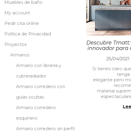
Muebles de baño
My account
Pedir cita online
Política de Privacidad
Descubre Tmatt:
Proyectos
innovador para 
Armarios
P
25/04/2021
u
Armario con librería y
Si tienes claro qu
b
tenga
l
cubreradiador
elegante pero mo
i
recome
c
Armario corredero con
material super
a
espectaculares
guías ocultas
d
o
Lee
Armario corredero
e
l
esquinero
Armario corredero sin perfil