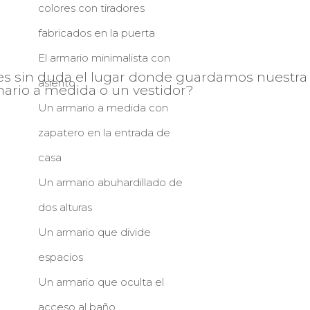
colores con tiradores
fabricados en la puerta
El armario minimalista con
es sin duda el lugar donde guardamos nuestra
asiento
mario a medida o un vestidor?
Un armario a medida con
zapatero en la entrada de
casa
Un armario abuhardillado de
dos alturas
Un armario que divide
espacios
Un armario que oculta el
acceso al baño