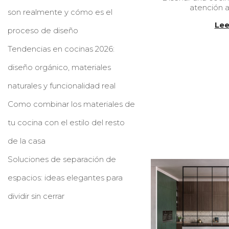
atención a
l
son realmente y cómo es el
i
Lee
c
proceso de diseño
a
d
Tendencias en cocinas 2026:
o
e
diseño orgánico, materiales
l
naturales y funcionalidad real
Como combinar los materiales de
tu cocina con el estilo del resto
de la casa
Soluciones de separación de
espacios: ideas elegantes para
dividir sin cerrar