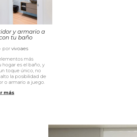
idor y armario a
con tu baño
.
1
por
vivoaes
1
 elementos más
 hogar es el baño, y
0
 un toque único, no
1
lto la posibilidad de
or o armario a juego.
2
0
r más
2
4