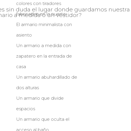
colores con tiradores
es sin duda el lugar donde guardamos nuestra
fabricados en la puerta
mario a medida o un vestidor?
El armario minimalista con
asiento
Un armario a medida con
zapatero en la entrada de
casa
Un armario abuhardillado de
dos alturas
Un armario que divide
espacios
Un armario que oculta el
acceso al baño