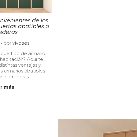
nvenientes de los
ertas abatibles o
ederas
.
2
por
vivoaes
1
 que tipo de armario
/
 habitación? Aquí te
0
istintas ventajas y
6
s armarios abatibles
/
as correderas.
2
0
r más
2
3