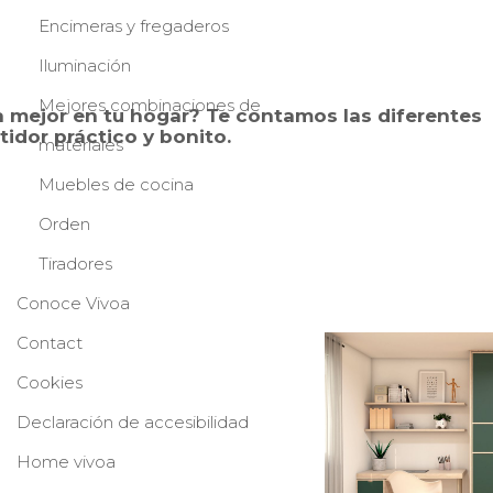
Encimeras y fregaderos
Iluminación
Mejores combinaciones de
ja mejor en tu
hogar
?
Te contamos las diferentes
idor práctico y bonito.
materiales
Muebles de cocina
Orden
Tiradores
Conoce Vivoa
Contact
Cookies
Declaración de accesibilidad
Home vivoa