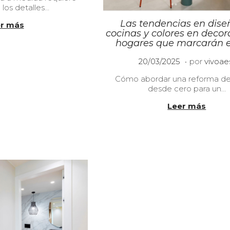
 los detalles…
0
4
Las tendencias en dise
r más
/
cocinas y colores en decor
2
hogares que marcarán e
0
2
.
P
2
20/03/2025
por
vivoae
5
u
2
Cómo abordar una reforma de
b
/
desde cero para un…
l
0
i
4
Leer más
c
/
a
2
d
0
o
2
e
5
l