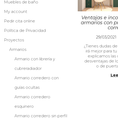
Muebles de baño
My account
Ventajas e inco
Pedir cita online
armarios con pu
corr
Política de Privacidad
P
29/03/2021
Proyectos
u
¿Tienes dudas de
b
Armarios
irá mejor para tu
l
explicamos las d
i
Armario con librería y
desventajas de lo
c
o de puert
a
cubreradiador
d
Lee
o
Armario corredero con
e
l
guías ocultas
Armario corredero
esquinero
Armario corredero sin perfil