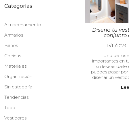
Categorías
Almacenamiento
Diseña tu vest
Armarios
conjunto 
P
Baños
17/11/2023
u
Uno de los
Cocinas
b
/
importantes en tu
l
Materiales
si deseas darle
i
puedes pasar por a
c
/
Organización
diseñar un vestid
a
d
Sin categoría
Lee
o
e
Tendencias
l
Todo
Vestidores