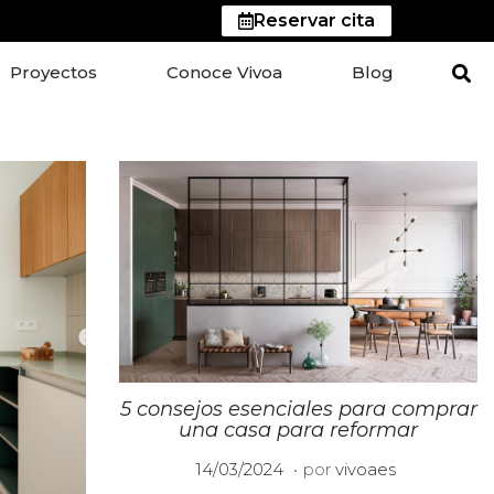
Reservar cita
Proyectos
Conoce Vivoa
Blog
5 consejos esenciales para comprar
una casa para reformar
.
P
0
14/03/2024
por
vivoaes
u
8