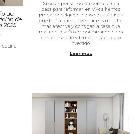
Si estás pensando en comprar una
b
/
casa para reformar, en Vivoa hemos
l
0
ño de
preparado algunos consejos prácticos
i
5
ación de
que harán que tu aventura sea mucho
c
/
l 2025
más efectiva y consigas la casa que
a
2
realmente soñaste, optimizando cada
d
0
s
cm de espacio y también cada euro
o
2
invertido.
e
4
 cocina
l
Leer más