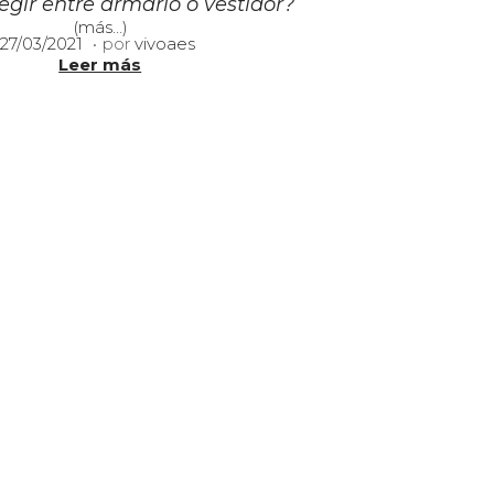
gir entre armario o vestidor?
(más…)
.
P
1
27/03/2021
por
vivoaes
u
1
Leer más
b
/
l
0
i
1
c
/
a
2
d
0
o
2
e
4
l