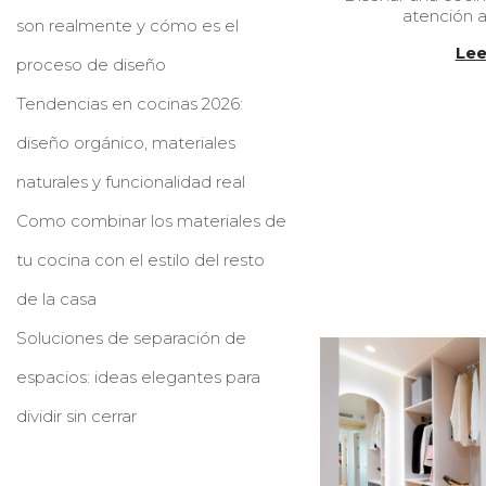
atención a
l
son realmente y cómo es el
i
Lee
c
proceso de diseño
a
d
Tendencias en cocinas 2026:
o
e
diseño orgánico, materiales
l
naturales y funcionalidad real
Como combinar los materiales de
tu cocina con el estilo del resto
de la casa
Soluciones de separación de
espacios: ideas elegantes para
dividir sin cerrar