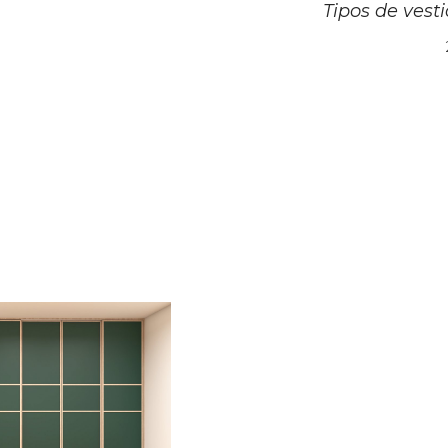
Tipos de vest
l
i
l