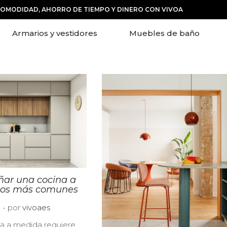
COMODIDAD, AHORRO DE TIEMPO Y DINERO CON VIVOA
Armarios y vestidores
Muebles de baño
eñar una cocina a
 los más comunes
.
2
por
vivoaes
8
na a medida requiere
/