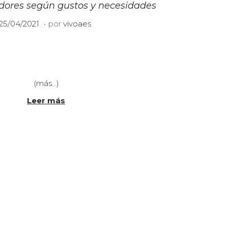
idores según gustos y necesidades
.
P
2
25/04/2021
por
vivoaes
u
1
b
/
0
6
c
/
a
2
(más…)
d
0
o
Leer más
2
e
3