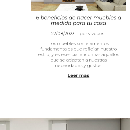
6 beneficios de hacer muebles a
medida para tu casa
.
P
1
22/08/2023
por
vivoaes
u
0
Los muebles son elementos
b
/
fundamentales que reflejan nuestro
l
0
estilo, y es esencial encontrar aquellos
i
1
que se adaptan a nuestras
c
/
necesidades y gustos.
a
2
d
0
Leer más
o
2
e
4
l